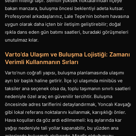
selam niteliği taşır. Semtin yüksek noktalarından ilçeye
bakan manzara, buluşma öncesi beklentiyi adeta kutsar.
Profesyonel arkadaşlarınız, Lale Tepe’nin bohem havasına
uygun olarak daha içten bir iletişim geliştirebilir; doğal
ışıkla dans eden gün batımı saatleri, buradaki görüşmeleri
unutulmaz kılar.
Varto’da Ulaşım ve Buluşma Lojistiği: Zamanı
Verimli Kullanmanın Sırları
Varto’nun coğrafi yapısı, buluşma planlamasında ulaşımı
ayrı bir başlık haline getirir. İlçe içi ulaşımda minibüs ve
taksiler ana seçenek olsa da, toplu taşımanın sınırlı saatleri
nedeniyle özel araç en güvenilir tercihtir. Buluşma
öncesinde adres tariflerini detaylandırmak, Yoncalı Kavşağı
gibi lokal referans noktalarını kullanmak, karışıklığı önler.
Hava koşulları da göz ardı edilmemeli: kış aylarında kar
yağışı nedeniyle tali yollar kapanabilir, bu yüzden ana
arterlerde buluşmak akıllıcadır. Misafir olduğunuzu