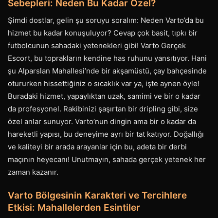
Sebepleri: Neden Bu Kadar Özel?
Şimdi dostlar, gelin şu soruyu soralım: Neden Varto’da bu
hizmet bu kadar konuşuluyor? Cevap çok basit, tıpkı bir
futbolcunun sahadaki yetenekleri gibi! Varto Gerçek
Escort, bu toprakların kendine has ruhunu yansıtıyor. Hani
şu Alparslan Mahallesi’nde bir akşamüstü, çay bahçesinde
otururken hissettiğiniz o sıcaklık var ya, işte aynen öyle!
Buradaki hizmet, yapaylıktan uzak, samimi ve bir o kadar
da profesyonel. Rakibinizi şaşırtan bir dripling gibi, size
özel anlar sunuyor. Varto’nun dingin ama bir o kadar da
hareketli yapısı, bu deneyime ayrı bir tat katıyor. Doğallığı
ve kaliteyi bir arada arayanlar için bu, adeta bir derbi
maçının heyecanı! Unutmayın, sahada gerçek yetenek her
zaman kazanır.
Varto Bölgesinin Karakteri ve Tercihlere
Etkisi: Mahallelerden Esintiler