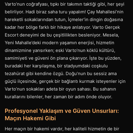
Varto’nun coğrafyası, tıpkı bir takımın taktiği gibi, her şeyi
belirliyor. Hadi biraz saha turu yapalım! Çay Mahallesi’nin
hareketli sokaklarından tutun, İçmeler’in dingin doğasına
kadar her bölge farklı bir hikaye anlatıyor. Varto Gerçek
Escort deneyimi de bu çeşitlilikten besleniyor. Mesela,
Yeni Mahalle’deki modern yaşamın enerjisi, hizmetin
dinamizmine yansırken; eski Varto’nun köklü kültürü,
samimiyeti ve güveni ön plana çıkarıyor. İşte bu yüzden,
buradaki her karşılaşma, bir stadyumdaki coşkulu
tezahürat gibi kendine özgü. Doğu’nun bu sessiz ama
güçlü ilçesinde, gerçek bir bağlantı kurmak isteyenler için
Varto’nun sokakları adeta bir oyun sahası. Bu sahanın
kurallarını bilenler, her zaman bir adım önde oluyor.
Profesyonel Yaklaşım ve Güven Unsurları:
Maçın Hakemi Gibi
Her maçın bir hakemi vardır, her kaliteli hizmetin de bir