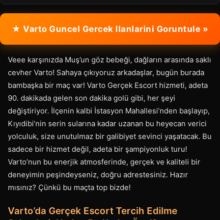
★ Varto Guncel Gercek Ilanlarini Goruntule »
Veee karşınızda Muş’un göz bebeği, dağların arasında saklı
cevher Varto! Sahaya çıkıyoruz arkadaşlar, bugün burada
bambaşka bir maç var! Varto Gerçek Escort hizmeti, adeta
90. dakikada gelen son dakika golü gibi, her şeyi
değiştiriyor. İlçenin kalbi İstasyon Mahallesi’nden başlayıp,
Kıyıdibi’nin serin sularına kadar uzanan bu heyecan verici
yolculuk, size unutulmaz bir galibiyet sevinci yaşatacak. Bu
sadece bir hizmet değil, adeta bir şampiyonluk turu!
Varto’nun bu enerjik atmosferinde, gerçek ve kaliteli bir
deneyimin peşindeyseniz, doğru adrestesiniz. Hazır
mısınız? Çünkü bu maçta top bizde!
Varto’da Gerçek Escort Tercih Edilme