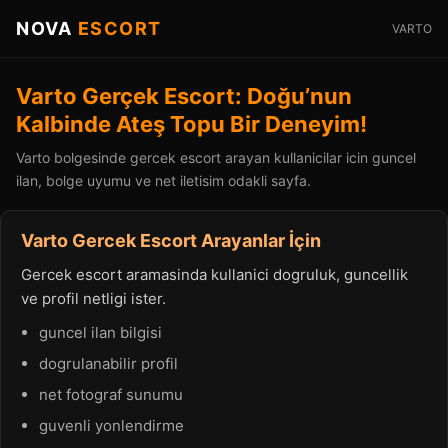
NOVA
ESCORT
VARTO
Varto Gerçek Escort: Doğu’nun
Kalbinde Ateş Topu Bir Deneyim!
Varto bolgesinde gercek escort arayan kullanicilar icin guncel
ilan, bolge uyumu ve net iletisim odakli sayfa.
Varto Gercek Escort Arayanlar İçin
Gercek escort aramasinda kullanici dogruluk, guncellik
ve profil netligi ister.
guncel ilan bilgisi
dogrulanabilir profil
net fotograf sunumu
guvenli yonlendirme