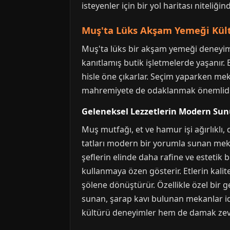
isteyenler için bir yol haritası niteliğind
Muş'ta Lüks Akşam Yemeği Kül
Muş'ta lüks bir akşam yemeği deneyimi, 
kanıtlamış butik işletmelerde yaşanır. B
hisle öne çıkarlar. Seçim yaparken m
mahremiyete de odaklanmak önemlidi
Geleneksel Lezzetlerin Modern Sun
Muş mutfağı, et ve hamur işi ağırlıklı,
tatları modern bir yorumla sunan mekanl
şeflerin elinde daha rafine ve estetik 
kullanmaya özen gösterir. Etlerin kali
şölene dönüştürür. Özellikle özel bir
sunan, şarap kavı bulunan mekanlar ide
kültürü deneyimler hem de damak zevkin