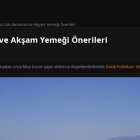
a Lüks Restoran ve Akşam Yemeği Önerileri
ve Akşam Yemeği Önerileri
inmadan once Muş Escort yayin ekibince degerlendirilmistir.
Icerik Politikasi
·
Ih