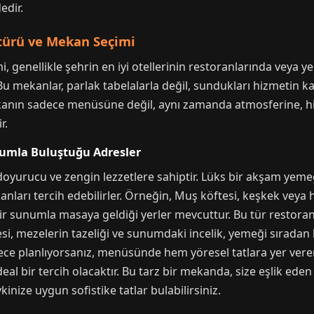
edir.
türü ve Mekan Seçimi
genellikle şehrin en iyi otellerinin restoranlarında veya yere
u mekanlar, parlak tabelalarla değil, sundukları hizmetin kali
ekanın sadece menüsüne değil, aynı zamanda atmosferine, h
r.
umla Buluştuğu Adresler
 doyurucu ve zengin lezzetlere sahiptir. Lüks bir akşam yemeğ
arı tercih edebilirler. Örneğin, Muş köftesi, keşkek veya he
bir sunumla masaya geldiği yerler mevcuttur. Bu tür restoranl
tesi, mezelerin tazeliği ve sunumdaki incelik, yemeği sırada
 gece planlıyorsanız, menüsünde hem yöresel tatlara yer ve
al bir tercih olacaktır. Bu tarz bir mekanda, size eşlik ede
ize uygun sofistike tatlar bulabilirsiniz.