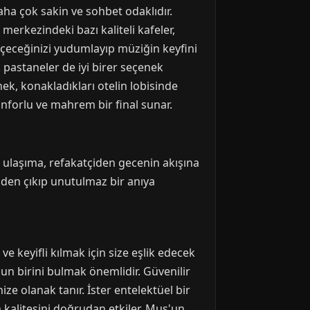
ha çok sakin ve sohbet odaklıdır.
erkezindeki bazı kaliteli kafeler,
içeceğinizi yudumlayıp müziğin keyfini
k pastaneler de iyi birer seçenek
nek, konakladıkları otelin lobisinde
onforlu ve mahrem bir final sunar.
 ulaşıma, refakatçiden gecenin akışına
nden çıkıp unutulmaz bir anıya
ve keyifli kılmak için size eşlik edecek
un birini bulmak önemlidir. Güvenilir
ize olanak tanır. İster entelektüel bir
 kalitesini doğrudan etkiler. Muş'un