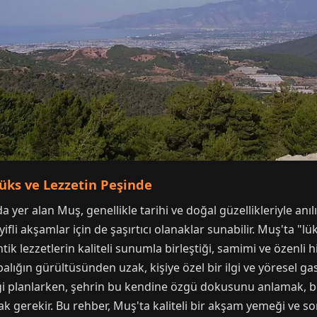
üks ve Lezzetin Peşinde
er alan Muş, genellikle tarihi ve doğal güzellikleriyle anılı
yifli akşamlar için de şaşırtıcı olanaklar sunabilir. Muş'ta "
antik lezzetlerin kaliteli sunumla birleştiği, samimi ve özenl
balığın gürültüsünden uzak, kişiye özel bir ilgi ve yöresel g
 planlarken, şehrin bu kendine özgü dokusunu anlamak, be
 gerekir. Bu rehber, Muş'ta kaliteli bir akşam yemeği ve so