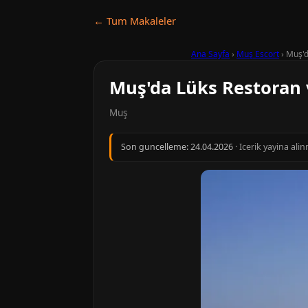
← Tum Makaleler
Ana Sayfa
›
Muş Escort
›
Muş'd
Muş'da Lüks Restoran 
Muş
Son guncelleme:
24.04.2026
· Icerik yayina al