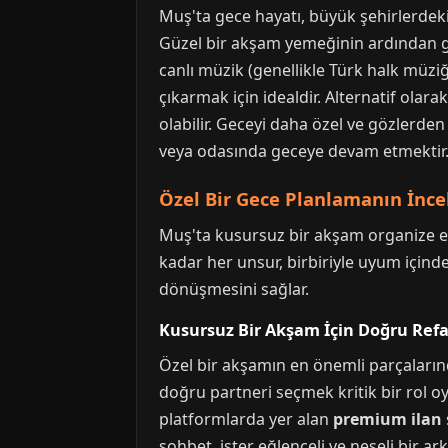
Muş'ta gece hayatı, büyük şehirlerdek
Güzel bir akşam yemeğinin ardından gec
canlı müzik (genellikle Türk halk müzi
çıkarmak için idealdir. Alternatif olara
olabilir. Geceyi daha özel ve gözlerden
veya odasında geceye devam etmektir. 
Özel Bir Gece Planlamanın İncel
Muş'ta kusursuz bir akşam organize et
kadar her unsur, birbiriyle uyum için
dönüşmesini sağlar.
Kusursuz Bir Akşam İçin Doğru Refa
Özel bir akşamın en önemli parçalarından
doğru partneri seçmek kritik bir rol o
platformlarda yer alan
premium ilan
sohbet, ister eğlenceli ve neşeli bir a