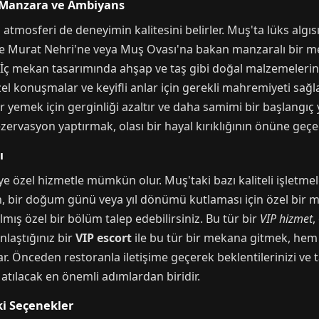
 Manzara ve Ambiyans
tmosferi de deneyimin kalitesini belirler. Muş'ta lüks algısı, 
 de Murat Nehri'ne veya Muş Ovası'na bakan manzaralı bir 
. İç mekan tasarımında ahşap ve taş gibi doğal malzemelerin k
zel konuşmalar ve keyifli anlar için gerekli mahremiyeti sağlar
ir yemek için gerginliği azaltır ve daha samimi bir başlangı
ezervasyon yaptırmak, olası bir hayal kırıklığının önüne geçec
ı
 özel hizmetle mümkün olur. Muş'taki bazı kaliteli işletmele
in, bir doğum günü veya yıl dönümü kutlaması için özel bir 
lmış özel bir bölüm talep edebilirsiniz. Bu tür bir
VIP hizmet
,
nlaştığınız bir
VIP escort
ile bu tür bir mekana gitmek, hem 
r. Önceden restoranla iletişime geçerek beklentilerinizi ve ta
tılacak en önemli adımlardan biridir.
ki Seçenekler