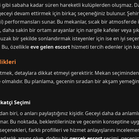
i gibi sabaha kadar süren hareketli kulüplerden oluşmaz. Da
eyi devam ettirmek için birkaç seçeneğiniz bulunur. Şehir m
ği) performansları sunar. Bu mekanlar, sıcak bir atmosferde 
k, daha sakin bir ortam arayanlar için nargile kafeler veya şı
 uzak bir şekilde sonlandırmak isteyenler için ise en iyi seçe
Bu, özellikle
eve gelen escort
hizmeti tercih edenler için k
ikleri
mek, detaylara dikkat etmeyi gerektirir. Mekan seçiminden
de olmalıdır. Bu planlama, gecenin sıradan bir akşam yemeği
katçi Seçimi
 biri, o anları paylaştığınız kişidir. Geceyi daha da anlamlı 
ynar. Bu noktada, beklentilerinize ve gecenin konseptine uyg
seçenekleri, farklı profilleri ve hizmet anlayışlarını incelemen
rkadaşlık arıyor olun, doğru bir
gerçek escort
seçimi, gecenin