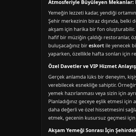
Atmosferiyle Büyüleyen Mekanlar:
Yemeğin lezzeti kadar, yendiği ortamın a
Şehir merkezinin biraz dışında, belki
akşam için harika bir fon oluşturabilir
hafif bir müziğin çaldığı restoranlar, ö
buluşacağınız bir
eskort
ile yenecek b
yaparken, özellikle hafta sonları için r
Özel Davetler ve VIP Hizmet Anlayış
Gerçek anlamda lüks bir deneyim, kişiye
verebilecek esnekliğe sahiptir. Örneğ
yemek hazırlanması veya sizin için ayrı
Planladığınız geceye eşlik etmesi için a
daha değerli ve özel hissetmesini sağla
etmek, gecenin kusursuz geçmesi için a
Akşam Yemeği Sonrası İçin Şehirde