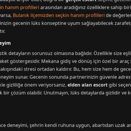
n hanım profilleri
arasından aradığınız özelliklere sahip biri
varsa,
Bulanık ilçemizden seçkin hanım profilleri
de değerlend
nizin gecenin lüks konseptine uyum sağlayabilecek zarafete 
ır.
neyim
tik detayların sorunsuz olmasına bağlıdır. Özellikle size eşli
t göstergesidir. Mekana gidiş ve dönüş için özel bir araç k
ışındaki stresi ortadan kaldırır. Bu, hem size hem de gecen
deneyim sunar. Gecenin sonunda partnerinizin güvenle adre
kle gizliliğe önem veriyorsanız,
elden alan escort
gibi seçen
 bir çözüm olabilir. Unutmayın, lüks detaylarda gizlidir ve k
ce deneyimi, şehrin kendi ruhuna uygun, abartıdan uzak am