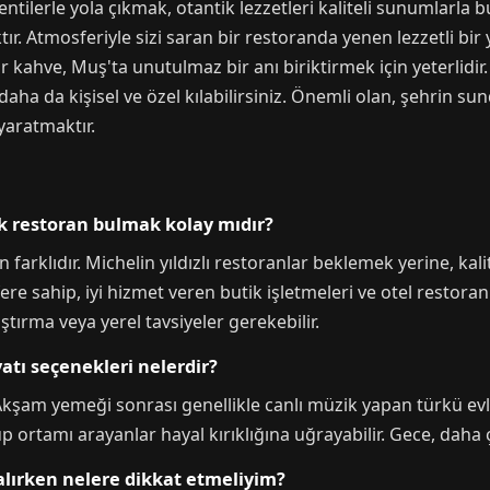
lentilerle yola çıkmak, otantik lezzetleri kaliteli sunumlarl
r. Atmosferiyle sizi saran bir restoranda yenen lezzetli bir 
 kahve, Muş'ta unutulmaz bir anı biriktirmek için yeterlidir. 
aha da kişisel ve özel kılabilirsiniz. Önemli olan, şehrin su
yaratmaktır.
k restoran bulmak kolay mıdır?
farklıdır. Michelin yıldızlı restoranlar beklemek yerine, ka
re sahip, iyi hizmet veren butik işletmeleri ve otel restoran
tırma veya yerel tavsiyeler gerekebilir.
atı seçenekleri nelerdir?
Akşam yemeği sonrası genellikle canlı müzik yapan türkü evl
ulüp ortamı arayanlar hayal kırıklığına uğrayabilir. Gece, dah
 alırken nelere dikkat etmeliyim?