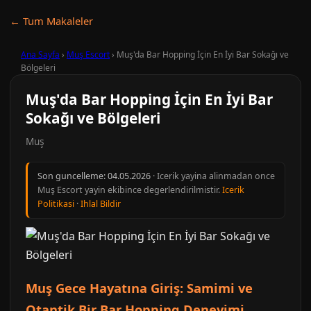
← Tum Makaleler
Ana Sayfa
›
Muş Escort
›
Muş'da Bar Hopping İçin En İyi Bar Sokağı ve
Bölgeleri
Muş'da Bar Hopping İçin En İyi Bar
Sokağı ve Bölgeleri
Muş
Son guncelleme:
04.05.2026
· Icerik yayina alinmadan once
Muş Escort yayin ekibince degerlendirilmistir.
Icerik
Politikasi
·
Ihlal Bildir
Muş Gece Hayatına Giriş: Samimi ve
Otantik Bir Bar Hopping Deneyimi