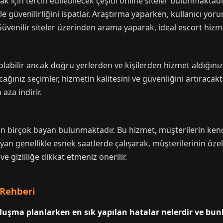
 için tercih edilebilecek çeşitli online siteler bulunmaktadır
le güvenilirliğini ispatlar. Araştırma yaparken, kullanıcı yor
enilir siteler üzerinden arama yaparak, ideal escort hizmet
labilir ancak doğru yerlerden ve kişilerden hizmet aldığınızd
ağınız seçimler, hizmetin kalitesini ve güvenliğini artıracak
 aza indirir.
an birçok bayan bulunmaktadır. Bu hizmet, müşterilerin ken
an genellikle esnek saatlerde çalışarak, müşterilerinin özel
e gizliliğe dikkat etmeniz önerilir.
 Rehberi
uşma planlarken en sık yapılan hatalar nelerdir ve bunl