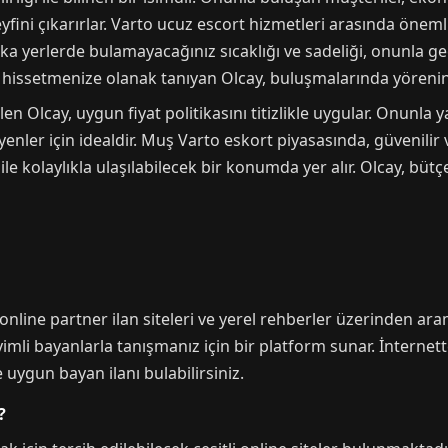
fini çıkarırlar. Varto ucuz escort hizmetleri arasında öneml
aşka yerlerde bulamayacağınız sıcaklığı ve sadeliği, onunla g
ni hissetmenize olanak tanıyan Olcay, buluşmalarında yörenin
n Olcay, uygun fiyat politikasını titizlikle uygular. Onunla y
enler için idealdir. Muş Varto eskort piyasasında, güvenilir 
ile kolaylıkla ulaşılabilecek bir konumda yer alır. Olcay, büt
 online partner ilan siteleri ve yerel rehberler üzerinden ar
imli bayanlarla tanışmanız için bir platform sunar. İnternette
 uygun bayan ilanı bulabilirsiniz.
?