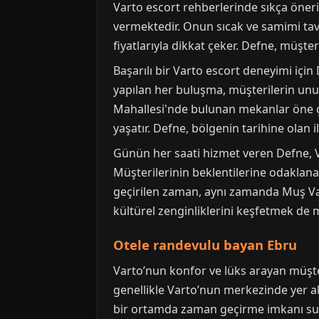
Varto escort rehberlerinde sıkça öneril
vermektedir. Onun sıcak ve samimi tavı
fiyatlarıyla dikkat çeker. Defne, müşte
Başarılı bir Varto escort deneyimi için
yapılan her buluşma, müşterilerin unut
Mahallesi'nde bulunan mekanlar öne çı
yaşatır. Defne, bölgenin tarihine olan i
Günün her saati hizmet veren Defne, Var
Müşterilerinin beklentilerine odakla
geçirilen zaman, aynı zamanda Muş Var
kültürel zenginliklerini keşfetmek d
Otele randevulu bayan Ebru
Varto’nun konfor ve lüks arayan müşter
genellikle Varto’nun merkezinde yer al
bir ortamda zaman geçirme imkanı sun