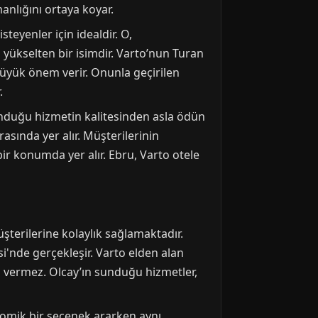
manlığını ortaya koyar.
teyenler için idealdir. O,
 yükselten bir isimdir. Varto’nun Turan
büyük önem verir. Onunla geçirilen
.
unduğu hizmetin kalitesinden asla ödün
asında yer alır. Müşterilerinin
bir konumda yer alır. Ebru, Varto otele
terilerine kolaylık sağlamaktadır.
i'nde gerçekleşir. Varto elden alan
ün vermez. Olcay’ın sunduğu hizmetler,
onomik bir seçenek ararken aynı