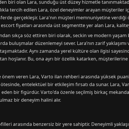
nden biri olan Lara, sunduğu üst düzey hizmetle tanınmaktad
ıkla tercih edilen Lara, özel deneyimler arayan müşteriler iç
mosferde gerçekleşir. Lara'nın müşteri memnuniyetine verdiğ
 escort fiyatları arasında üst segmentte yer alan Lara, kalite
dan sıkça söz ettiren biri olarak, seckin ve modern yaşam b
da buluşmalar düzenlemeyi sever. Lara’nın zarif yaklaşımı v
taşımaktadır. Aynı zamanda yerel kültüre olan ilgisi sayesin
tan hoşlanır. Bu, ona ayrı bir özellik katarken, müşterilerine
liğe önem veren Lara, Varto ilan rehberi arasında yüksek puan
tesinde, entelektüel bir etkileşim fırsatı da sunar. Lara, V
l eden bir figürdür. Varto'da özenle seçilmiş birkaç mekand
tulmaz bir deneyim halini alır.
illeri arasında benzersiz bir yere sahiptir. Deneyimli yaklaş