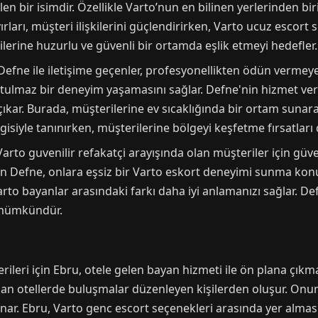
en bir isimdir. Özellikle Varto’nun en bilinen yerlerinden bi
rları, müşteri ilişkilerini güçlendirirken, Varto ucuz escort
rilerine huzurlu ve güvenli bir ortamda eşlik etmeyi hedefler.
 Defne ile iletişime geçenler, profesyonellikten ödün vermeye
ulmaz bir deneyim yaşamasını sağlar. Defne'nin hizmet verd
kar. Burada, müşterilerine ev sıcaklığında bir ortam sunara
lgisiyle tanınırken, müşterilerine bölgeyi keşfetme fırsatları
to guvenilir refakatçi arayışında olan müşteriler için güvenl
nan Defne, onlara eşsiz bir Varto eskort deneyimi sunma k
to bayanlar arasındaki farkı daha iyi anlamanızı sağlar. De
e mümkündür.
ileri için Ebru, otele gelen bayan hizmeti ile ön plana çıkm
an otellerde buluşmalar düzenleyen kişilerden oluşur. Onun 
ar. Ebru, Varto genc escort seçenekleri arasında yer alma