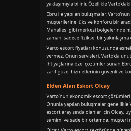
yaklaşımıyla bilinir. Özellikle Varto’d
Ebru ile yapılan buluşmalar, Varto’nun 
müşterilerine lüks ve konforu bir arad
Mahallesi gibi merkezi bölgelerinde h
zaman, sadece fiziksel bir yakınlaşma 
Varto escort fiyatları konusunda esne
vermez. Onun servisleri, Varto’da unutu
ihtiyaçlarına özel çözümler sunan Ebru,
zarif güzel hizmetlerinin güvenli ve ko
Elden Alan Eskort Olcay
Varto’nun ekonomik escort çözümleri a
Onunla yapılan buluşmalar genellikle V
escort arayışında olanlar için Olcay, u
samimi ve sade bir ortamda, müşteri m
Olcay, Varto escort sektöründe güvenil