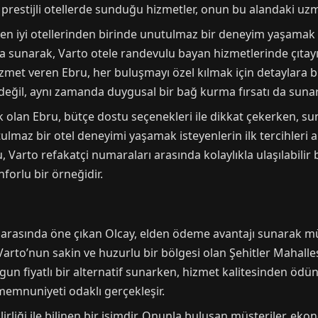
aki prestijli otellerde sunduğu hizmetler, onun bu alandaki uz
en iyi otellerinden birinde unutulmaz bir deneyim yaşamak is
a sunarak, Varto otele randevulu bayan hizmetlerinde çıtayı
izmet veren Ebru, her buluşmayı özel kılmak için detaylara 
değil, aynı zamanda duygusal bir bağ kurma fırsatı da sunar
k olan Ebru, bütçe dostu seçenekleri ile dikkat çekerken, s
lmaz bir otel deneyimi yaşamak isteyenlerin ilk tercihleri ar
 Varto refakatçi numaraları arasında kolaylıkla ulaşılabilir 
nforlu bir örneğidir.
rasında öne çıkan Olcay, elden ödeme avantajı sunarak müş
arto’nun sakin ve huzurlu bir bölgesi olan Şehitler Mahalles
ygun fiyatlı bir alternatif sunarken, hizmet kalitesinden öd
emnuniyeti odaklı gerçekleşir.
irliği ile bilinen bir isimdir. Onunla buluşan müşteriler, ek