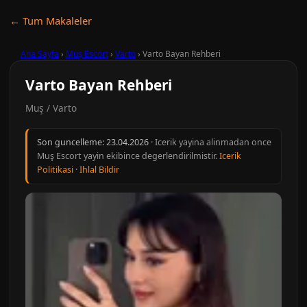
← Tum Makaleler
Ana Sayfa
›
Muş Escort
›
Varto
›
Varto Bayan Rehberi
Varto Bayan Rehberi
Muş / Varto
Son guncelleme:
23.04.2026
· Icerik yayina alinmadan once
Muş Escort yayin ekibince degerlendirilmistir.
Icerik
Politikasi
·
Ihlal Bildir