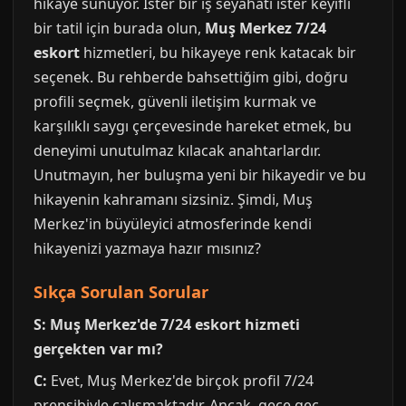
hikaye sunuyor. İster bir iş seyahati ister keyifli
bir tatil için burada olun,
Muş Merkez 7/24
eskort
hizmetleri, bu hikayeye renk katacak bir
seçenek. Bu rehberde bahsettiğim gibi, doğru
profili seçmek, güvenli iletişim kurmak ve
karşılıklı saygı çerçevesinde hareket etmek, bu
deneyimi unutulmaz kılacak anahtarlardır.
Unutmayın, her buluşma yeni bir hikayedir ve bu
hikayenin kahramanı sizsiniz. Şimdi, Muş
Merkez'in büyüleyici atmosferinde kendi
hikayenizi yazmaya hazır mısınız?
Sıkça Sorulan Sorular
S: Muş Merkez'de 7/24 eskort hizmeti
gerçekten var mı?
C:
Evet, Muş Merkez'de birçok profil 7/24
prensibiyle çalışmaktadır. Ancak, gece geç