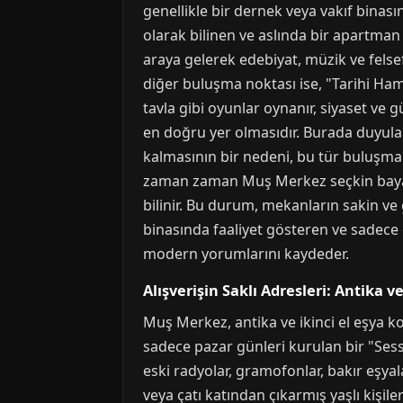
genellikle bir dernek veya vakıf binasın
olarak bilinen ve aslında bir apartman d
araya gelerek edebiyat, müzik ve felsefe
diğer buluşma noktası ise, "Tarihi Ha
tavla gibi oyunlar oynanır, siyaset ve 
en doğru yer olmasıdır. Burada duyulan
kalmasının bir nedeni, bu tür buluşmal
zaman zaman Muş Merkez seçkin bayan h
bilinir. Bu durum, mekanların sakin ve g
binasında faaliyet gösteren ve sadece 
modern yorumlarını kaydeder.
Alışverişin Saklı Adresleri: Antika ve
Muş Merkez, antika ve ikinci el eşya k
sadece pazar günleri kurulan bir "Sessi
eski radyolar, gramofonlar, bakır eşyala
veya çatı katından çıkarmış yaşlı kişiler