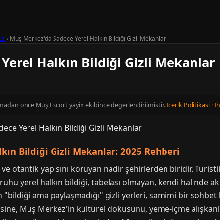
ez
›
Muş Merkez'da Sadece Yerel Halkın Bildiği Gizli Mekanlar
erel Halkın Bildiği Gizli Mekanlar
inmadan once Muş Escort yayin ekibince degerlendirilmistir.
Icerik Politikasi
·
Ih
kın Bildiği Gizli Mekanlar: 2025 Rehberi
otantik yapısını koruyan nadir şehirlerden biridir. Turisti
ıl ruhu yerel halkın bildiği, tabelası olmayan, kendi halinde 
"bildiği ama paylaşmadığı" gizli yerleri, samimi bir sohbe
aksine, Muş Merkez'in kültürel dokusunu, yeme-içme alışkanlı