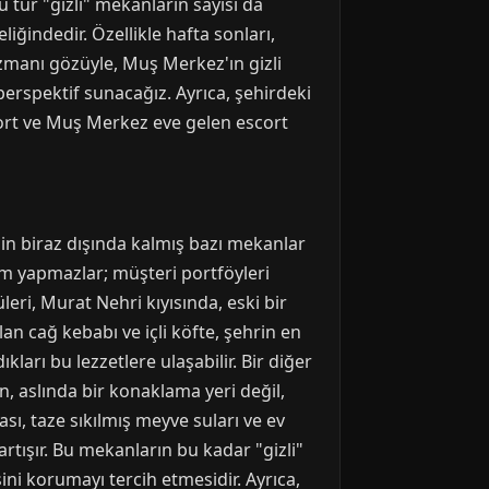
 tür "gizli" mekanların sayısı da
liğindedir. Özellikle hafta sonları,
zmanı gözüyle, Muş Merkez'ın gizli
perspektif sunacağız. Ayrıca, şehirdeki
cort ve Muş Merkez eve gelen escort
nin biraz dışında kalmış bazı mekanlar
lam yapmazlar; müşteri portföyleri
leri, Murat Nehri kıyısında, eski bir
an cağ kebabı ve içli köfte, şehrin en
ları bu lezzetlere ulaşabilir. Bir diğer
n, aslında bir konaklama yeri değil,
sı, taze sıkılmış meyve suları ve ev
artışır. Bu mekanların bu kadar "gizli"
ni korumayı tercih etmesidir. Ayrıca,