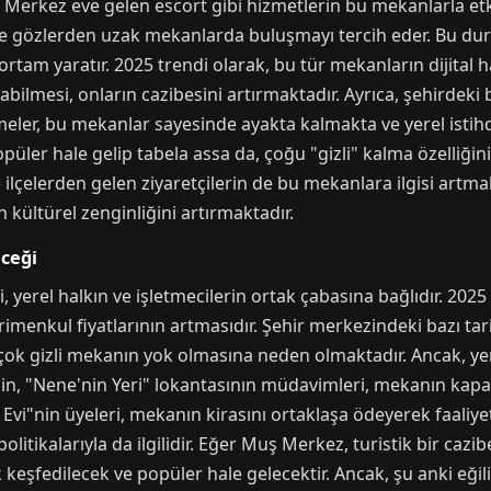
erkez eve gelen escort gibi hizmetlerin bu mekanlarla etkil
n ve gözlerden uzak mekanlarda buluşmayı tercih eder. Bu d
ortam yaratır. 2025 trendi olarak, bu tür mekanların dijital
ılabilmesi, onların cazibesini artırmaktadır. Ayrıca, şehirdek
tmeler, bu mekanlar sayesinde ayakta kalmakta ve yerel isti
üler hale gelip tabela assa da, çoğu "gizli" kalma özelliğin
 ilçelerden gelen ziyaretçilerin de bu mekanlara ilgisi artma
kültürel zenginliğini artırmaktadır.
ceği
 yerel halkın ve işletmecilerin ortak çabasına bağlıdır. 2025 
imenkul fiyatlarının artmasıdır. Şehir merkezindeki bazı tarih
çok gizli mekanın yok olmasına neden olmaktadır. Ancak, ye
eğin, "Nene'nin Yeri" lokantasının müdavimleri, mekanın ka
 Evi"nin üyeleri, mekanın kirasını ortaklaşa ödeyerek faaliy
itikalarıyla da ilgilidir. Eğer Muş Merkez, turistik bir cazib
 keşfedilecek ve popüler hale gelecektir. Ancak, şu anki eği