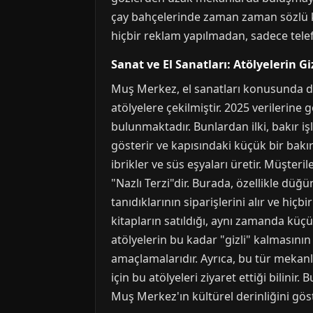
çay bahçelerinde zaman zaman sözlü kült
hiçbir reklam yapılmadan, sadece telefo
Sanat ve El Sanatları: Atölyelerin Gi
Muş Merkez, el sanatları konusunda da
atölyelere çekilmiştir. 2025 verilerine
bulunmaktadır. Bunlardan ilki, bakır iş
gösterir ve kapısındaki küçük bir bakır 
ibrikler ve süs eşyaları üretir. Müşterile
"Nazlı Terzi"dir. Burada, özellikle dü
tanıdıklarının siparişlerini alır ve hiç
kitapların satıldığı, aynı zamanda küç
atölyelerin bu kadar "gizli" kalmasının
amaçlamalarıdır. Ayrıca, bu tür mekan
için bu atölyeleri ziyaret ettiği bilini
Muş Merkez'ın kültürel derinliğini gös