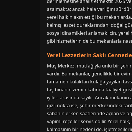
derinlemesine analiz etmektir. 2025 ve
azalmakta; ancak hala varlığını sürdüren
yerel halkın akın ettiği bu mekanlard
kalmış lezzet duraklarından, doğal güz
sosyal dinamikleri anlamak için, yere
gibi hizmetlerin de bu mekanlarla nası
Yerel Lezzetlerin Saklı Cennetl
Muş Merkez, mutfağıyla ünlü bir şehir o
vardır. Bu mekanlar, genellikle bir evi
tamamen kulaktan kulağa yayılan tavsiye
taş binanın zemin katında faaliyet göst
iyileri arasında sayılır. Ancak mekanın 
gizli nokta ise, şehir merkezindeki tar
sabahın erken saatlerinde açılan ve öğ
yapımı reçeller servis edilir. Yerel hal
kalmasının bir nedeni de, işletmeciler