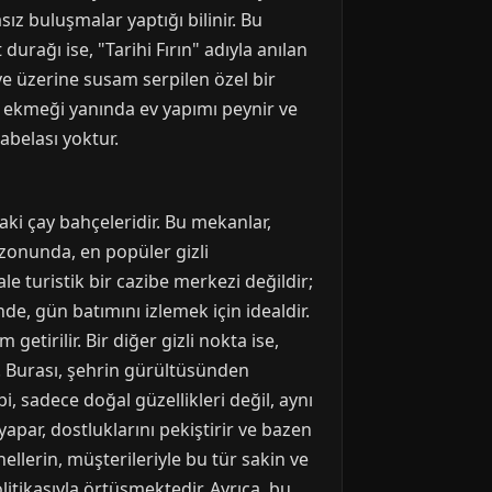
z buluşmalar yaptığı bilinir. Bu
urağı ise, "Tarihi Fırın" adıyla anılan
 ve üzerine susam serpilen özel bir
u ekmeği yanında ev yapımı peynir ve
tabelası yoktur.
aki çay bahçeleridir. Bu mekanlar,
ezonunda, en popüler gizli
ale turistik bir cazibe merkezi değildir;
nde, gün batımını izlemek için idealdir.
tirilir. Bir diğer gizli nokta ise,
 Burası, şehrin gürültüsünden
, sadece doğal güzellikleri değil, aynı
apar, dostluklarını pekiştirir ve bazen
ellerin, müşterileriyle bu tür sakin ve
itikasıyla örtüşmektedir. Ayrıca, bu