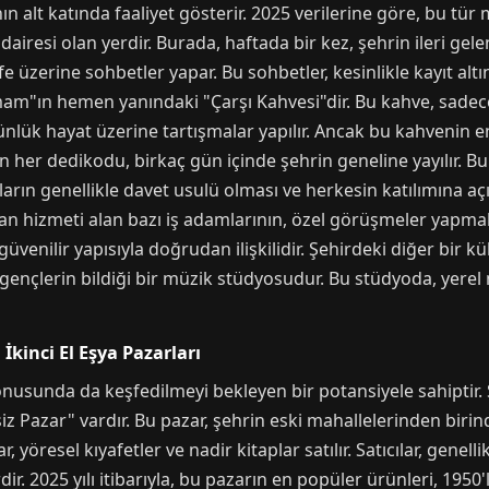
ın alt katında faaliyet gösterir. 2025 verilerine göre, bu tür
airesi olan yerdir. Burada, haftada bir kez, şehrin ileri gele
 üzerine sohbetler yapar. Bu sohbetler, kesinlikle kayıt altın
mam"ın hemen yanındaki "Çarşı Kahvesi"dir. Bu kahve, sade
günlük hayat üzerine tartışmalar yapılır. Ancak bu kahvenin e
 her dedikodu, birkaç gün içinde şehrin geneline yayılır. Bu
arın genellikle davet usulü olması ve herkesin katılımına a
izmeti alan bazı iş adamlarının, özel görüşmeler yapmak iç
üvenilir yapısıyla doğrudan ilişkilidir. Şehirdeki diğer bir k
gençlerin bildiği bir müzik stüdyosudur. Bu stüdyoda, yerel 
 İkinci El Eşya Pazarları
onusunda da keşfedilmeyi bekleyen bir potansiyele sahiptir.
z Pazar" vardır. Bu pazar, şehrin eski mahallelerinden birin
r, yöresel kıyafetler ve nadir kitaplar satılır. Satıcılar, gene
dir. 2025 yılı itibarıyla, bu pazarın en popüler ürünleri, 1950'l