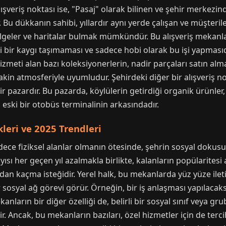
alışveriş noktası ise, "Pasaj" olarak bilinen ve şehir merkezind
 Bu dükkanın sahibi, yıllardır aynı yerde çalışan ve müşterile
geler ve haritalar bulmak mümkündür. Bu alışveriş mekanlar
ari bir kaygı taşımaması ve sadece hobi olarak bu işi yapmasıd
i alan bazı koleksiyonerlerin, nadir parçaları satın almak
akin atmosferiyle uyumludur. Şehirdeki diğer bir alışveriş no
 pazardır. Bu pazarda, köylülerin getirdiği organik ürünler,
e, eski bir otobüs terminalinin arkasındadır.
leri ve 2025 Trendleri
ece fiziksel alanlar olmanın ötesinde, şehrin sosyal dokusu
yısı her geçen yıl azalmakla birlikte, kalanların popülarites
adan kaçma isteğidir. Yerel halk, bu mekanlarda yüz yüze ile
sosyal ağ görevi görür. Örneğin, bir iş anlaşması yapılacaks
nların bir diğer özelliği de, belirli bir sosyal sınıf veya g
r. Ancak, bu mekanların bazıları, özel hizmetler için de terc