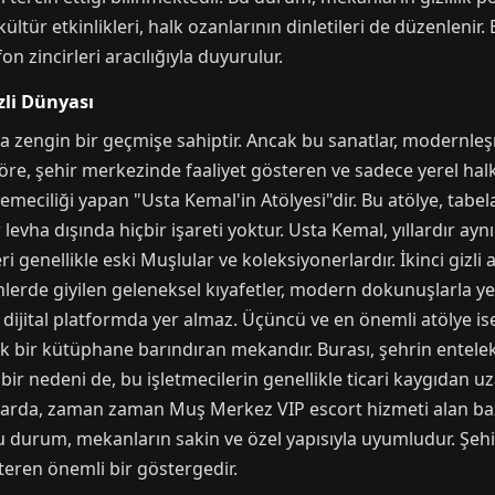
ür etkinlikleri, halk ozanlarının dinletileri de düzenlenir. B
n zincirleri aracılığıyla duyurulur.
zli Dünyası
 zengin bir geçmişe sahiptir. Ancak bu sanatlar, modernleşm
 göre, şehir merkezinde faaliyet gösteren ve sadece yerel halk
lemeciliği yapan "Usta Kemal'in Atölyesi"dir. Bu atölye, tabe
levha dışında hiçbir işareti yoktur. Usta Kemal, yıllardır aynı 
ri genellikle eski Muşlular ve koleksiyonerlardır. İkinci gizli a
ğünlerde giyilen geleneksel kıyafetler, modern dokunuşlarla 
bir dijital platformda yer almaz. Üçüncü ve en önemli atölye ise
ük bir kütüphane barındıran mekandır. Burası, şehrin entele
 bir nedeni de, bu işletmecilerin genellikle ticari kaygıdan u
larda, zaman zaman Muş Merkez VIP escort hizmeti alan bazı
r. Bu durum, mekanların sakin ve özel yapısıyla uyumludur. Şehi
teren önemli bir göstergedir.