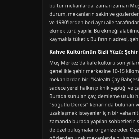
bu tür mekanlarda, zaman zaman Muş Mer
durum, mekanların sakin ve gözlerden uza
ve 1980'lerden beri aynı aile tarafında
ekmek türü yapılır. Bu ekmeği alabilme
kaymakla tüketir. Bu fırının adresi, şeh
Kahve Kültürünün Gizli Yüzü: Şehir
Muş Merkez'da kafe kültürü son yıllarda
genellikle şehir merkezine 10-15 kilom
mekanlardan biri "Kalealtı Çay Bahçesi"d
sadece yerel halkın piknik yaptığı ve ça
Burada sunulan çay, demleme usulü hazır
"Söğütlü Deresi" kenarında bulunan v
uzaklaşmak isteyenler için bir vaha nit
zamanda burada yapılan sohbetlerin sam
de özel buluşmalar organize eder. Özell
gözlerden uzak mekanlarda buluşmayı te