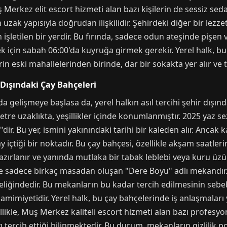
kez elit escort hizmeti alan bazı kişilerin de sessiz sedası
k yapısıyla doğrudan ilişkilidir. Şehirdeki diğer bir lezzet d
n işletilen bir yerdir. Bu fırında, sadece odun ateşinde pişen
k için sabah 06:00'da kuyruğa girmek gerekir. Yerel halk, b
rin eski mahallelerinden birinde, dar bir sokakta yer alır ve 
 Dışındaki Çay Bahçeleri
 gelişmeye başlasa da, yerel halkın asıl tercihi şehir dışınd
etre uzaklıkta, yeşillikler içinde konumlanmıştır. 2025 yaz s
ir. Bu yer, ismini yakınındaki tarihi bir kaleden alır. Ancak k
y içtiği bir noktadır. Bu çay bahçesi, özellikle akşam saatleri
lanır ve yanında mutlaka bir tabak leblebi veya kuru üzüm ge
e sadece birkaç masadan oluşan "Dere Boyu" adlı mekandır.
eliğindedir. Bu mekanların bu kadar tercih edilmesinin sebebi
imiyetidir. Yerel halk, bu çay bahçelerinde iş anlaşmaları y
ikle, Muş Merkez kaliteli escort hizmeti alan bazı profesyon
rcih ettiği bilinmektedir. Bu durum, mekanların gizlilik pol