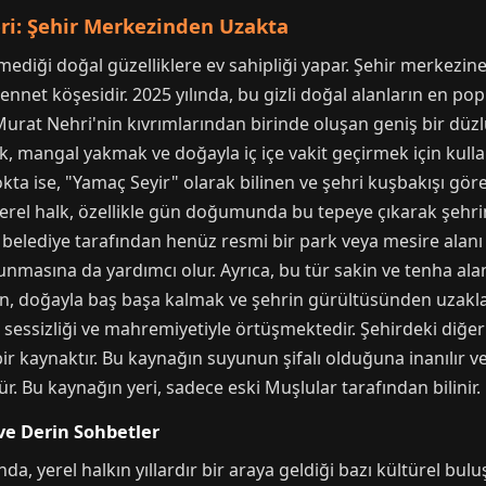
eri: Şehir Merkezinden Uzakta
ediği doğal güzelliklere ev sahipliği yapar. Şehir merkezin
cennet köşesidir. 2025 yılında, bu gizli doğal alanların en po
 Murat Nehri'nin kıvrımlarından birinde oluşan geniş bir düzlü
 mangal yakmak ve doğayla iç içe vakit geçirmek için kullan
nokta ise, "Yamaç Seyir" olarak bilinen ve şehri kuşbakışı gör
erel halk, özellikle gün doğumunda bu tepeye çıkarak şehrin
, belediye tarafından henüz resmi bir park veya mesire alanı 
unmasına da yardımcı olur. Ayrıca, bu tür sakin ve tenha 
rin, doğayla baş başa kalmak ve şehrin gürültüsünden uzakla
sessizliği ve mahremiyetiyle örtüşmektedir. Şehirdeki diğer 
ir kaynaktır. Bu kaynağın suyunun şifalı olduğuna inanılır ve 
. Bu kaynağın yeri, sadece eski Muşlular tarafından bilinir.
ve Derin Sohbetler
, yerel halkın yıllardır bir araya geldiği bazı kültürel bul