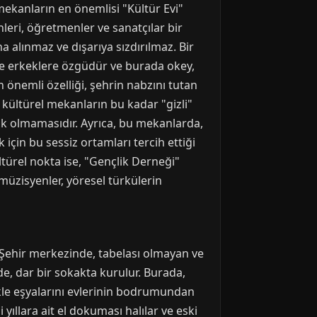
 mekanların en önemlisi "Kültür Evi"
nleri, öğretmenler ve sanatçılar bir
a alınmaz ve dışarıya sızdırılmaz. Bir
ce erkeklere özgüdür ve burada okey,
n önemli özelliği, şehrin nabzını tutan
 kültürel mekanların bu kadar "gizli"
çık olmamasıdır. Ayrıca, bu mekanlarda,
in bu sessiz ortamları tercih ettiği
ültürel nokta ise, "Gençlik Derneği"
müzisyenler, yöresel türkülerin
 Şehir merkezinde, tabelası olmayan ve
de, dar bir sokakta kurulur. Burada,
llikle eşyalarını evlerinin bodrumundan
i yıllara ait el dokuması halılar ve eski