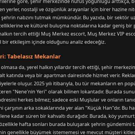
rilerine göre, şehir merkezinde nüfus yoğunluğu arttıkça, bu
 yerler, nostalji ve özgünlük arayanlar için birer hazine nite
a, şehrin nabzını tutmak mümkündür. Bu yazıda, bir sektör u
elliklerine ve kültürel buluşma noktalarına kadar geniş bir 
l halkın tercih ettiği Muş Merkez escort, Muş Merkez VIP es
l bir etkileşim içinde olduğunu analiz edeceğiz.
eri: Tabelasız Mekanlar
lmasa da, yerel halkın yıllardır tercih ettiği, şehir merkezi
n alt katında veya bir apartman dairesinde hizmet verir. Rek
lerle oluşur. 2025 yılı itibarıyla, bu tür mekanların en popü
eren "Nene'nin Yeri" olarak bilinen lokantadır. Burada sunul
adresini herkes bilmez; sadece eski Muşlular ve onların tanıdık
ihi çarşının arka sokaklarında yer alan "Küçük Han"dır. Bu ha
lene kadar süren bir kahvaltı durağıdır. Burada, köy yumurta
k, özellikle hafta sonları burada buluşarak şehrin gündemini t
inin genellikle büyümek istememesi ve mevcut müşteri kitlesi