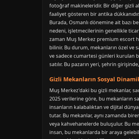
fotoğraf makineleridir. Bir diğer gizli 
faaliyet gösteren bir antika dükkanıdır.
Burada, Osmanlı dönemine ait bazı bel
nedeni, işletmecilerinin genellikle tic
zaman Muş Merkez premium escort hizmet
bilinir. Bu durum, mekanların özel ve s
ve sadece cumartesi günleri kurulan bir
satılır. Bu pazarın yeri, şehrin girişind
Gizli Mekanların Sosyal Dinamik
Muş Merkez'daki bu gizli mekanlar, sad
2025 verilerine göre, bu mekanların sa
insanların kalabalıktan ve dijital düny
tutar. Bu mekanlar, aynı zamanda birer 
veya kahvehanelerde buluşulur. Bu meka
insan, bu mekanlarda bir araya gelebili