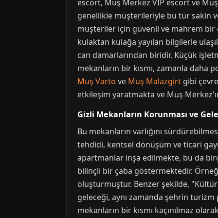
escort, Muş Merkez VIP escort ve Muş M
genellikle müşterileriyle bu tür saki
müşteriler için güvenli ve mahrem bir 
kulaktan kulağa yayılan bilgilerle ulaş
can damarlarından biridir. Küçük işle
mekanların bir kısmı, zamanla daha pop
Muş Varto
ve
Muş Malazgirt
gibi çevre
etkileşim yaratmakta ve Muş Merkez'ın 
Gizli Mekanların Korunması ve Gele
Bu mekanların varlığını sürdürebilmesi,
tehdidi, kentsel dönüşüm ve ticari gayr
apartmanlar inşa edilmekte, bu da bir
bilinçli bir çaba göstermektedir. Örn
oluşturmuştur. Benzer şekilde, "Kültür
geleceği, aynı zamanda şehrin turizm pol
mekanların bir kısmı kaçınılmaz olarak