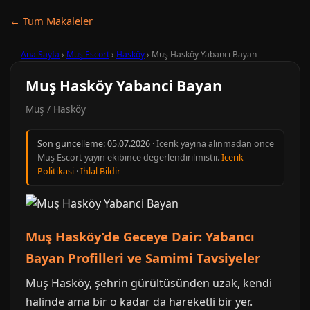
← Tum Makaleler
Ana Sayfa
›
Muş Escort
›
Hasköy
›
Muş Hasköy Yabanci Bayan
Muş Hasköy Yabanci Bayan
Muş / Hasköy
Son guncelleme:
05.07.2026
· Icerik yayina alinmadan once
Muş Escort yayin ekibince degerlendirilmistir.
Icerik
Politikasi
·
Ihlal Bildir
Muş Hasköy’de Geceye Dair: Yabancı
Bayan Profilleri ve Samimi Tavsiyeler
Muş Hasköy, şehrin gürültüsünden uzak, kendi
halinde ama bir o kadar da hareketli bir yer.