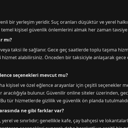
nli bir yerleşim yeridir. Suç oranları düşüktür ve yerel halk
de temel kişisel güvenlik önlemlerini almak her zaman tavsiye e
ar mı?
 veya taksi ile sağlanır. Gece geç saatlerde toplu taşıma hiz
hizmet alabilirsiniz. Önceden bir taksiciyle anlaşarak gec
ğlence seçenekleri mevcut mu?
a kişisel ve özel eğlence arayanlar için çeşitli seçenekler me
 aracılığıyla bulunur. Güvenilir online siteler üzerinden, gec
u tür hizmetlerde gizlilik ve güvenlik ön planda tutulmalıdı
rasında ne gibi farklar var?
rel ve sınırlıdır; genellikle kafe, çay bahçesi ve lokantalarl