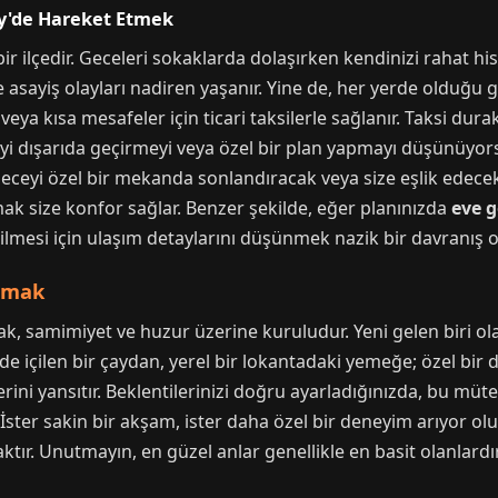
öy'de Hareket Etmek
 ilçedir. Geceleri sokaklarda dolaşırken kendinizi rahat hisse
ve asayiş olayları nadiren yaşanır. Yine de, her yerde olduğu 
 veya kısa mesafeler için ticari taksilerle sağlanır. Taksi du
eceyi dışarıda geçirmeyi veya özel bir plan yapmayı düşünüyo
 geceyi özel bir mekanda sonlandıracak veya size eşlik edece
ak size konfor sağlar. Benzer şekilde, eğer planınızda
eve g
abilmesi için ulaşım detaylarını düşünmek nazik bir davranış o
lamak
k, samimiyet ve huzur üzerine kuruludur. Yeni gelen biri ol
e içilen bir çaydan, yerel bir lokantadaki yemeğe; özel bir d
ni yansıtır. Beklentilerinizi doğru ayarladığınızda, bu müte
İster sakin bir akşam, ister daha özel bir deneyim arıyor ol
tır. Unutmayın, en güzel anlar genellikle en basit olanlardır