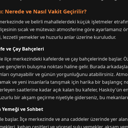
 Nerede ve Nasıl Vakit Geçirilir?
merkezinde ve belirli mahallelerdeki küçük işletmeler etrafınd
 ilçesinin sıcak ve mütevazı atmosferine göre ayarlamanız ö
, lezzetli yemekler ve huzurlu anlar üzerine kuruludur.
fe ve Çay Bahçeleri
kle ilçe merkezindeki kafelerde ve çay bahçelerinde başlar. Ö
ve gençlerin buluşma noktası haline gelir. Burada arkadaşla
yunları oynayabilir ve günün yorgunluğunu atabilirsiniz. Atmos
mak ve yeni insanlarla tanışmak için harika bir başlangıç no
lerleyen saatlerine kadar açık kalan bu kafeler, Hasköy'ün e
 huzurlu bir akşam geçirme niyetiyle giderseniz, bu mekanlard
m Yemeği ve Sohbet
le başlar. İlçe merkezinde ve ana caddeler üzerinde yer alan
emekleri, kebap çeşitleri ve yöresel sulu yemekler, akşam ye