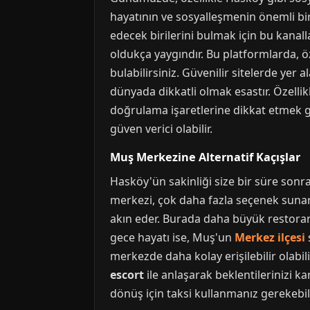
hayatının ve sosyalleşmenin önemli bir
edecek birilerini bulmak için bu kanal
oldukça yaygındır. Bu platformlarda, öz
bulabilirsiniz. Güvenilir sitelerde yer a
dünyada dikkatli olmak esastır. Özelli
doğrulama işaretlerine dikkat etmek g
güven verici olabilir.
Muş Merkezine Alternatif Kaçışlar
Hasköy'ün sakinliği size bir süre son
merkezi, çok daha fazla seçenek sunar.
akın eder. Burada daha büyük restoranla
gece hayatı ise, Muş'un
Merkez ilçesi
merkezde daha kolay erişilebilir olabi
escort
ile anlaşarak beklentilerinizi k
dönüş için taksi kullanmanız gerekebi