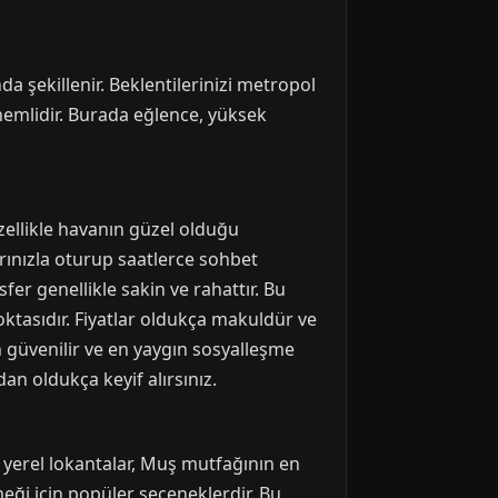
a şekillenir. Beklentilerinizi metropol
nemlidir. Burada eğlence, yüksek
zellikle havanın güzel olduğu
rınızla oturup saatlerce sohbet
fer genellikle sakin ve rahattır. Bu
ktasıdır. Fiyatlar oldukça makuldür ve
n güvenilir ve en yaygın sosyalleşme
an oldukça keyif alırsınız.
 yerel lokantalar, Muş mutfağının en
meği için popüler seçeneklerdir. Bu