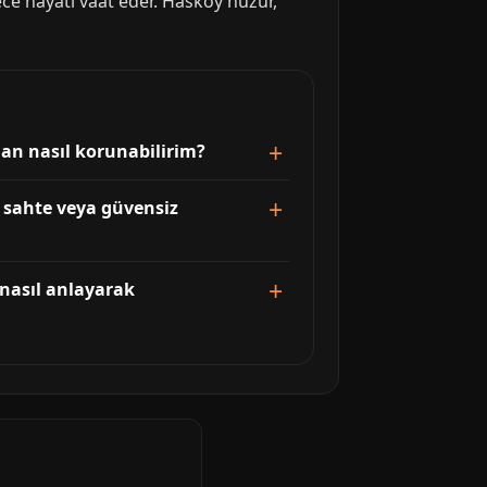
ece hayatı vaat eder. Hasköy huzur,
an nasıl korunabilirim?
ı sahte veya güvensiz
 nasıl anlayarak