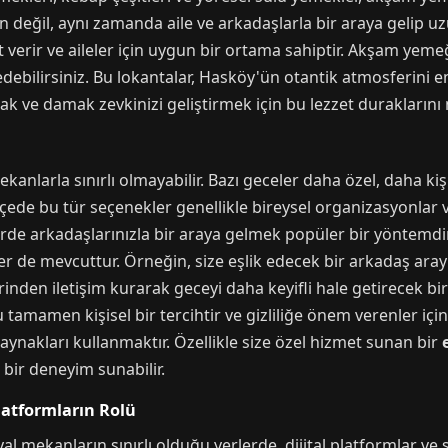
 değil, aynı zamanda aile ve arkadaşlarla bir araya gelip uz
t verir ve aileler için uygun bir ortama sahiptir. Akşam yem
ilirsiniz. Bu lokantalar, Hasköy'ün otantik atmosferini en i
ak ve damak zevkinizi geliştirmek için bu lezzet duraklarını
kanlarla sınırlı olmayabilir. Bazı geceler daha özel, daha k
ilçede bu tür seçenekler genellikle bireysel organizasyonlar v
yerde arkadaşlarınızla bir araya gelmek popüler bir yöntemd
ler de mevcuttur. Örneğin, size eşlik edecek bir arkadaş arayı
inden iletişim kurarak geceyi daha keyifli hale getirecek bi
amamen kişisel bir tercihtir ve gizliliğe önem verenler için
aynakları kullanmaktır. Özellikle size özel hizmet sunan bir
bir deneyim sunabilir.
latformların Rolü
l mekanların sınırlı olduğu yerlerde, dijital platformlar v