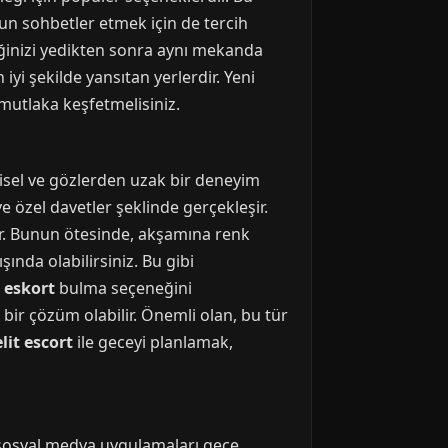
un sohbetler etmek için de tercih
eğinizi yedikten sonra aynı mekanda
yi şekilde yansıtan yerlerdir. Yeni
 mutlaka keşfetmelisiniz.
işisel ve gözlerden uzak bir deneyim
e özel davetler şeklinde gerçekleşir.
ir. Bunun ötesinde, akşamına renk
şında olabilirsiniz. Bu gibi
r
eskort
bulma seçeneğini
 bir çözüm olabilir. Önemli olan, bu tür
elit escort
ile geceyi planlamak,
e sosyal medya uygulamaları gece