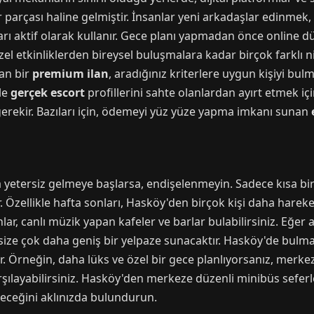
 parçası haline gelmiştir. İnsanlar yeni arkadaşlar edinmek
ları aktif olarak kullanır. Gece planı yapmadan önce online
el etkinliklerden bireysel buluşmalara kadar birçok farklı ni
lan bir
premium ilan
, aradığınız kriterlere uygun kişiyi bulm
kle
gerçek escort
profillerini sahte olanlardan ayırt etmek iç
erekir. Bazıları için, ödemeyi yüz yüze yapma imkanı sunan
ra yetersiz gelmeye başlarsa, endişelenmeyin. Sadece kısa 
 Özellikle hafta sonları, Hasköy'den birçok kişi daha hareke
r, canlı müzik yapan kafeler ve barlar bulabilirsiniz. Eğer ar
size çok daha geniş bir yelpaze sunacaktır. Hasköy'de bulmak
lir. Örneğin, daha lüks ve özel bir gece planlıyorsanız, merk
arşılayabilirsiniz. Hasköy'den merkeze düzenli minibüs sefer
leceğini aklınızda bulundurun.