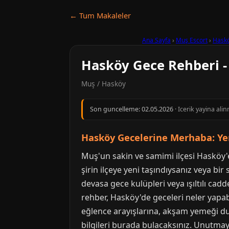
← Tum Makaleler
Ana Sayfa
›
Muş Escort
›
Hask
Hasköy Gece Rehberi - 
Muş / Hasköy
Son guncelleme:
02.05.2026
· Icerik yayina al
Hasköy Gecelerine Merhaba: Yen
Muş'un sakin ve samimi ilçesi Hasköy'
şirin ilçeye yeni taşındıysanız veya bir
devasa gece kulüpleri veya ışıltılı ca
rehber, Hasköy'de geceleri neler yapab
eğlence arayışlarına, akşam yemeği dur
bilgileri burada bulacaksınız. Unutmayı