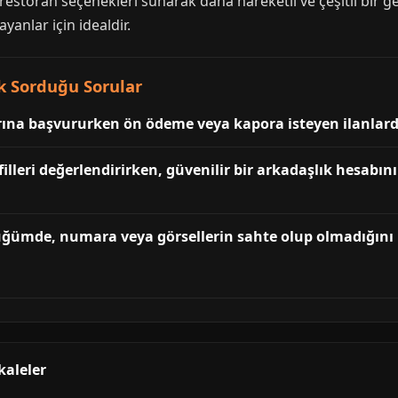
restoran seçenekleri sunarak daha hareketli ve çeşitli bir g
anlar için idealdir.
k Sorduğu Sorular
rına başvururken ön ödeme veya kapora isteyen ilanlard
filleri değerlendirirken, güvenilir bir arkadaşlık hesabın
düğümde, numara veya görsellerin sahte olup olmadığını
kaleler