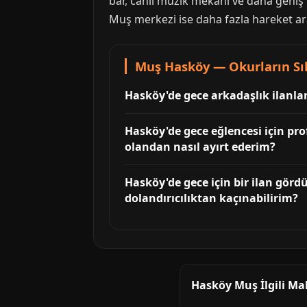
bar, canlı müzik mekanı ve daha geniş 
Muş merkezi ise daha fazla hareket aray
Muş Hasköy — Okurların Sı
Hasköy'de gece arkadaşlık ilanla
Hasköy'de gece eğlencesi için pro
olandan nasıl ayırt ederim?
Hasköy'de gece için bir ilan gör
dolandırıcılıktan kaçınabilirim?
Hasköy Muş İlgili Ma