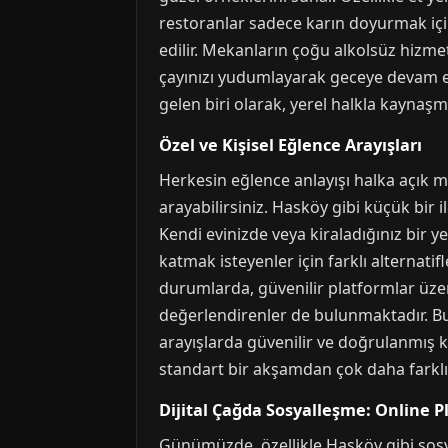
restoranlar sadece karın doyurmak için
edilir. Mekanların çoğu alkolsüz hizme
çayınızı yudumlayarak geceye devam edeb
gelen biri olarak, yerel halkla kaynaşm
Özel ve Kişisel Eğlence Arayışları
Herkesin eğlence anlayışı halka açık me
arayabilirsiniz. Hasköy gibi küçük bir 
Kendi evinizde veya kiraladığınız bir 
katmak isteyenler için farklı alternatif
durumlarda, güvenilir platformlar üzer
değerlendirenler de bulunmaktadır. Bu t
arayışlarda güvenilir ve doğrulanmış k
standart bir akşamdan çok daha farklı 
Dijital Çağda Sosyalleşme: Online P
Günümüzde, özellikle Hasköy gibi sosya