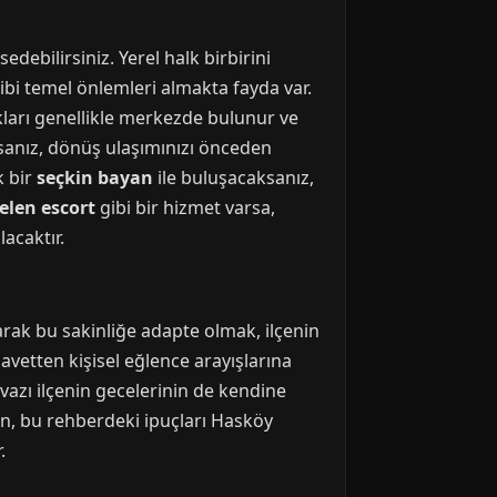
debilirsiniz. Yerel halk birbirini
gibi temel önlemleri almakta fayda var.
rakları genellikle merkezde bulunur ve
rsanız, dönüş ulaşımınızı önceden
k bir
seçkin bayan
ile buluşacaksanız,
elen escort
gibi bir hizmet varsa,
lacaktır.
arak bu sakinliğe adapte olmak, ilçenin
avetten kişisel eğlence arayışlarına
vazı ilçenin gecelerinin de kendine
un, bu rehberdeki ipuçları Hasköy
.