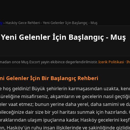
öy
›
Hasköy Gece Rehberi - Yeni Gelenler İçin Başlangıç - Muş
Yeni Gelenler İçin Başlangıç - Muş
inmadan once Muş Escort yayin ekibince degerlendirilmistir.
Icerik Politikasi
·
Ih
i Gelenler İçin Bir Başlangıç Rehberi
e hoş geldiniz! Büyük şehirlerin karmaşasından uzakta, ken
 süreliğine misafirseniz, akşamların ve gecelerin nasıl geçtiğ
ddeler vaat etmez; bunun yerine daha yerel, daha samimi ve 
ileceğinize dair size bir yol haritası sunmak için hazırlandı
aklarından ulaşım ipuçlarına kadar, Hasköy gecelerini keşfe
n, Hasköy'ün ruhu insan ilişkilerinde ve sakinliğinde gizlidir